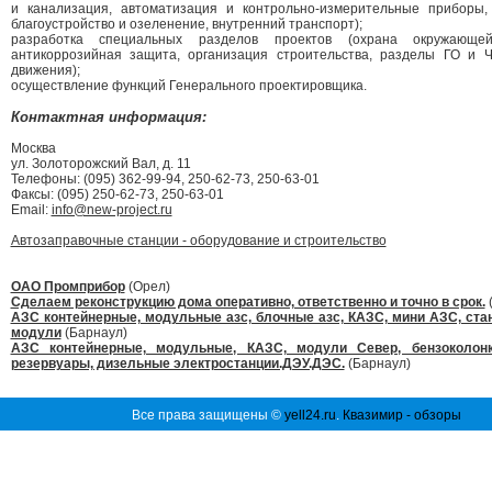
и канализация, автоматизация и контрольно-измерительные приборы, 
благоустройство и озеленение, внутренний транспорт);
разработка специальных разделов проектов (охрана окружающе
антикоррозийная защита, организация строительства, разделы ГО и Ч
движения);
осуществление функций Генерального проектировщика.
Контактная информация:
Москва
ул. Золоторожский Вал, д. 11
Телефоны: (095) 362-99-94, 250-62-73, 250-63-01
Факсы: (095) 250-62-73, 250-63-01
Email:
info@new-project.ru
Автозаправочные станции - оборудование и строительство
ОАО Промприбор
(Орел)
Сделаем реконструкцию дома оперативно, ответственно и точно в срок.
(
АЗС контейнерные, модульные азс, блочные азс, КАЗС, мини АЗС, ста
модули
(Барнаул)
АЗС контейнерные, модульные, КАЗС, модули Север, бензоколонк
резервуары, дизельные электростанции.ДЭУ.ДЭС.
(Барнаул)
Все права защищены ©
yell24.ru
.
Квазимир - обзоры