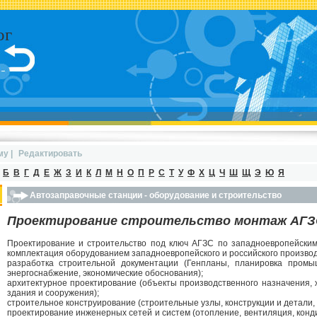
ог
му
|
Редактировать
Б
В
Г
Д
Е
Ж
З
И
К
Л
М
Н
О
П
Р
С
Т
У
Ф
Х
Ц
Ч
Ш
Щ
Э
Ю
Я
Автозаправочные станции - оборудование и строительство
Проектирование строительство монтаж АГЗ
Проектирование и строительство под ключ АГЗС по западноевропейским
комплектация оборудованием западноевропейского и российского производ
разработка строительной документации (Генпланы, планировка промыш
энергоснабжение, экономические обоснования);
архитектурное проектирование (объекты производственного назначения,
здания и сооружения);
строительное конструирование (строительные узлы, конструкции и детали,
проектирование инженерных сетей и систем (отопление, вентиляция, кон