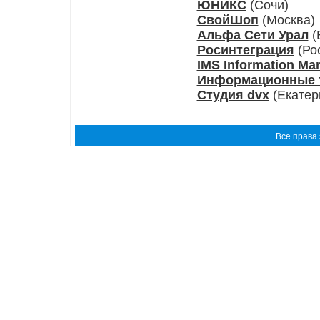
ЮНИКС
(Сочи)
СвойШоп
(Москва)
Альфа Сети Урал
(
Росинтеграция
(Ро
IMS Information Ma
Информационные т
Студия dvx
(Екатер
Все права