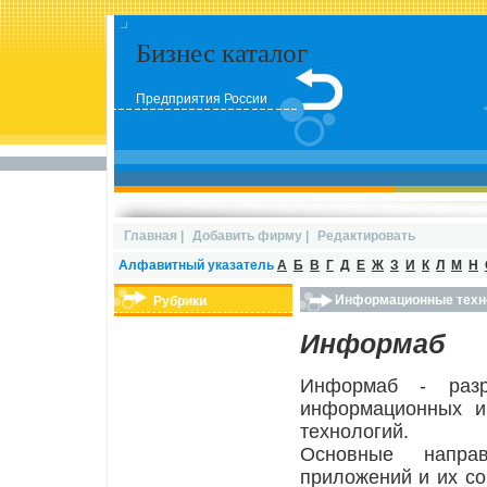
Бизнес каталог
Предприятия России
Главная
|
Добавить фирму
|
Редактировать
Алфавитный указатель
А
Б
В
Г
Д
Е
Ж
З
И
К
Л
М
Н
Информационные техн
Рубрики
Информаб
Информаб - разр
информационных и
технологий.
Основные направ
приложений и их со