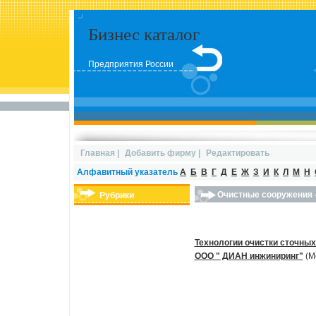
Бизнес каталог
Предприятия России
Главная
|
Добавить фирму
|
Редактировать
Алфавитный указатель
А
Б
В
Г
Д
Е
Ж
З
И
К
Л
М
Н
Очистные сооружения -
Рубрики
Технологии очистки сточных
ООО " ДИАН инжиниринг"
(М