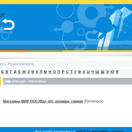
ог
му
|
Редактировать
Б
В
Г
Д
Е
Ж
З
И
К
Л
М
Н
О
П
Р
С
Т
У
Ф
Х
Ц
Ч
Ш
Щ
Э
Ю
Я
Посуда - магазины
Магазины МИР ПОСУДЫ, опт, розница, скидки
(Пятигорск)
Все права защищены ©
yell24.ru
.
Квазимир - обзоры