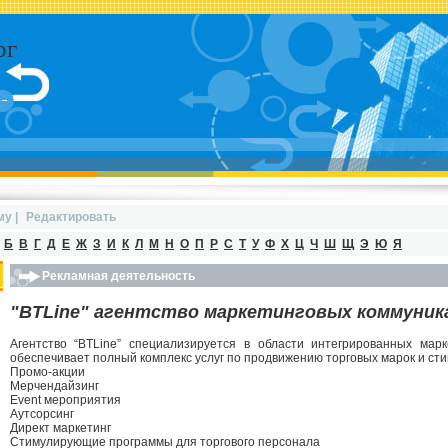
ог
му
|
Редактировать
Б
В
Г
Д
Е
Ж
З
И
К
Л
М
Н
О
П
Р
С
Т
У
Ф
Х
Ц
Ч
Ш
Щ
Э
Ю
Я
Рекламная деятельность
"BTLine" агентство маркетинговых коммуник
Агентство “BTLine” специализируется в области интегрированных мар
обеспечивает полный комплекс услуг по продвижению торговых марок и ст
Промо-акции
Мерчендайзинг
Event мероприятия
Аутсорсинг
Директ маркетинг
Стимулирующие программы для торгового персонала