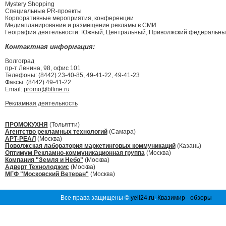
Mystery Shopping
Специальные PR-проекты
Корпоративные мероприятия, конференции
Медиапланирование и размещение рекламы в СМИ
География деятельности: Южный, Центральный, Приволжский федеральные
Контактная информация:
Волгоград
пр-т Ленина, 98, офис 101
Телефоны: (8442) 23-40-85, 49-41-22, 49-41-23
Факсы: (8442) 49-41-22
Email:
promo@btline.ru
Рекламная деятельность
ПРОМОКУХНЯ
(Тольятти)
Агентство рекламных технологий
(Самара)
АРТ-РЕАЛ
(Москва)
Поволжская лаборатория маркетинговых коммуникаций
(Казань)
Оптимум Рекламно-коммуникационная группа
(Москва)
Компания "Земля и Небо"
(Москва)
Адверт Технолоджис
(Москва)
МГФ "Московский Ветеран"
(Москва)
Все права защищены ©
yell24.ru
.
Квазимир - обзоры