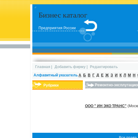
Бизнес каталог
Предприятия России
Главная
|
Добавить фирму
|
Редактировать
Алфавитный указатель
А
Б
В
Г
Д
Е
Ж
З
И
К
Л
М
Н
Ремонтно-эксплутацио
Рубрики
ООО " ИН ЭКО ТРАНС"
(Моск
Все права