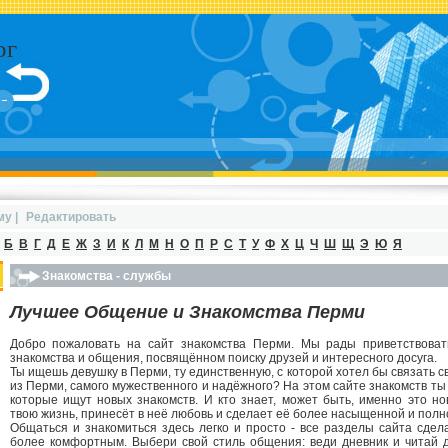
ог
му
|
Редактировать
Б
В
Г
Д
Е
Ж
З
И
К
Л
М
Н
О
П
Р
С
Т
У
Ф
Х
Ц
Ч
Ш
Щ
Э
Ю
Я
Знакомства - службы
Лучшее Общение и Знакомства Перми
Добро пожаловать на сайт знакомства Перми. Мы рады приветствоват
знакомства и общения, посвящённом поиску друзей и интересного досуга.
Ты ищешь девушку в Перми, ту единственную, с которой хотел бы связать 
из Перми, самого мужественного и надёжного? На этом сайте знакомств т
которые ищут новых знакомств. И кто знает, может быть, именно это н
твою жизнь, принесёт в неё любовь и сделает её более насыщенной и полн
Общаться и знакомиться здесь легко и просто - все разделы сайта сде
более комфортным. Выбери свой стиль общения: веди дневник и читай д