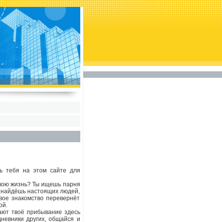
ь тебя на этом сайте для
свою жизнь? Ты ищешь парня
ы найдёшь настоящих людей,
овое знакомство перевернёт
ой.
лают твоё прибывание здесь
невники других, общайся и