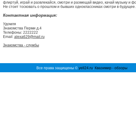
флиртуй, играй и развлекайся, смотри и размещай видео, качай музыку и ф
Не стоит тосковать о прошлом и бывших одноклассниках смотри в будущее..
Контактная информация:
Удомля
Знакомства Перми д.4
Телефоны: 2222222
Email:
alexa629@mail.ru
Знакомства - службы
Все права защищены ©
yell24.ru
.
Квазимир - обзоры